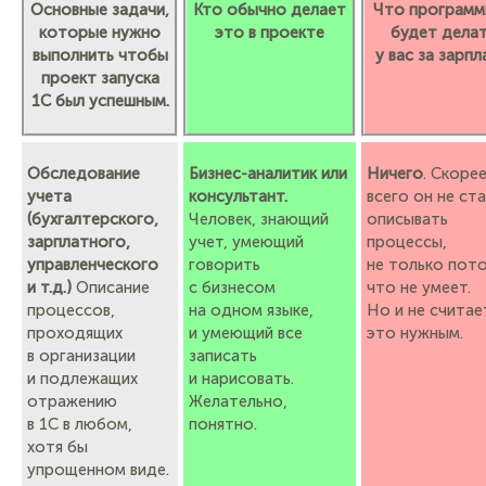
Основные задачи,
Кто обычно делает
Что программ
которые нужно
это в проекте
будет дела
выполнить чтобы
у вас за зарпл
проект запуска
1С был успешным.
Обследование
Бизнес-аналитик или
Ничего
. Скоре
учета
консультант.
всего он не ст
(бухгалтерского,
Человек, знающий
описывать
зарплатного,
учет, умеющий
процессы,
управленческого
говорить
не только пот
и т.д.)
Описание
с бизнесом
что не умеет.
процессов,
на одном языке,
Но и не считае
проходящих
и умеющий все
это нужным.
в организации
записать
и подлежащих
и нарисовать.
отражению
Желательно,
в 1С в любом,
понятно.
хотя бы
упрощенном виде.