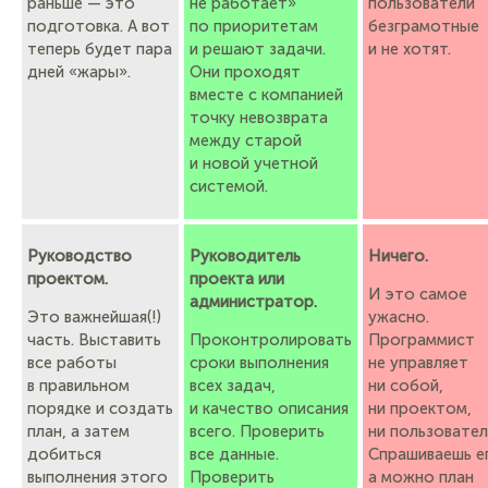
раньше — это
не работает»
пользователи
подготовка. А вот
по приоритетам
безграмотные
теперь будет пара
и решают задачи.
и не хотят.
дней «жары».
Они проходят
вместе с компанией
точку невозврата
между старой
и новой учетной
системой.
Руководство
Руководитель
Ничего.
проектом.
проекта или
И это самое
администратор.
Это важнейшая(!)
ужасно.
часть. Выставить
Проконтролировать
Программист
все работы
сроки выполнения
не управляет
в правильном
всех задач,
ни собой,
порядке и создать
и качество описания
ни проектом,
план, а затем
всего. Проверить
ни пользовател
добиться
все данные.
Спрашиваешь е
выполнения этого
Проверить
а можно план