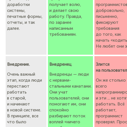
доработки
получает волю,
программисто
системы,
и делает свою
добровольно,
печатные формы,
работу. Правда,
письменно,
отчеты, и так
по заранее
фиксируют
далее.
написанным
требования
требованиям.
до того, как
начать «кодить
Не любят они э
Внедрение.
Внедренец
.
Злится
на пользовател
Очень важный
Внедренцы — люди
этап, когда люди
с нервами-
Он же столько
перестают
стальными канатами.
всего
работать
Они учат
напрограммиро
в старой,
пользователей, они
и эти ... не хотя
и начинают
помогают им, они
работать. Всё
в новой системе.
спокойно
работает,
В принципе, все
разбирают поток
программист
что было
воплей «ничего
проверял. Про