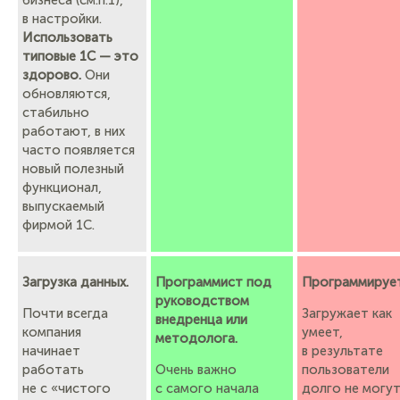
в настройки.
Использовать
типовые 1С — это
здорово.
Они
обновляются,
стабильно
работают, в них
часто появляется
новый полезный
функционал,
выпускаемый
фирмой 1С.
Загрузка данных.
Программист под
Программирует
руководством
Почти всегда
Загружает как
внедренца или
компания
умеет,
методолога.
начинает
в результате
работать
Очень важно
пользователи
не с «чистого
с самого начала
долго не могу