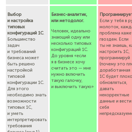
Выбор
Бизнес-аналитик,
Программируе
и настройка
или методолог.
Если у тебя в р
типовых
молоток, кажд
Человек, идеально
конфигураций 1С
.
проблема каже
знающий одну или
Большинство
гвоздем. Если
несколько типовых
задач
ты не знаешь, к
конфигураций 1С.
и требований
настроить 1С,
До уровня «если
бизнеса может
программируй
я в бизнесе хочу
быть решено
(почему это пл
считать это — мне
настройкой
доработанная
нужно включить
типовой
1С будет плох
такую галочку,
конфигурации 1С.
обновляться,
и выключить такую»
Для этого
давать
необходимо знать
некорректные
возможности
данные и вести
типовых 1С,
себя
и уметь
непредсказуемо
интерпретировать
требования
бизнеса (см.п.1),