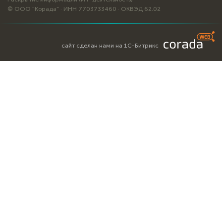
© ООО "Корада" · ИНН 7703733460 · ОКВЭД 62.02
сайт сделан нами на 1С-Битрикс