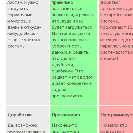
листа». Нужно
правильно
добиться
загрузить
настроить все
совпадения да
справочные
аналитики, и решить,
в старой и нов
и числовые
что, куда и как
системе,
данные откуда-
будет загружаться.
проклинают 1С
нибудь. Эксель,
На этапе загрузки
зачастую мног
старые учетные
нужно проверить
месяцев ведут 
системы.
корректность
параллельно в 
данных, и решить,
системах (ста
что делать
и новой)
с дублями,
ошибками. Это
решает методолог,
и дает конкретные
задачи
программисту.
Доработки.
Программист.
Программирует
Да, возможно
Наконец-то
Но мало кто
нужны отдельные
программист
из штатных