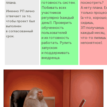
плана.
готовность систем.
посмотреть?
Побивать всех
А нету плана. Е
Именно РП лично
участников
только процес
отвечает за то,
регулярно (каждый
(а что, хорошо
чтобы проект был
день!). Проверить
сидишь,
выполнен
обученность
ЗП получаешь
в согласованный
пользователей
каждый месяц,
срок.
и их готовность
что-то пилишь
работать. Рулить
непонятное).
запуском
и поддерживать
внедренца.