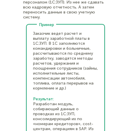
персоналом (1С:ЗУП). Из нее же сдавать
всю кадровую отчетность. А затем
переносить данные в свою учетную
систему.
Пример
Заказчик ведет расчет и
выплату заработной платы в
1С:ЗУП. В 1С заполняются
командировки и больничные,
рассчитываются по среднему
заработку, заводятся методы
расчетов, удержания и
поощрения сотрудников (займы,
исполнительные листы,
компенсации автомобиля,
топлива, оплата перерывов на
кормление и др.)
Результат:
Разработан модуль,
собирающий данные о
проводках из 1С:ЗУП,
консолидирующий их по
«номерам кредиторов», cost-
центрам, операциям в SAP. Из