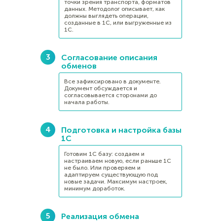
точки зрения транспорта, форматов
данных. Методолог описывает, как
должны выглядеть операции,
созданные в 1С, или выгруженные из
1С.
Согласование описания
обменов
Все зафиксировано в документе.
Документ обсуждается и
согласовывается сторонами до
начала работы.
Подготовка и настройка базы
1С
Готовим 1С базу: создаем и
настраиваем новую, если раньше 1С
не было. Или проверяем и
адаптируем существующую под
новые задачи. Максимум настроек,
минимум доработок.
Реализация обмена