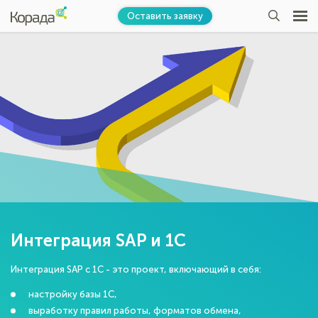
Оставить заявку
Интеграция SAP и 1C
Интеграция SAP с 1С - это проект, включающий в себя:
настройку базы 1С,
выработку правил работы, форматов обмена,