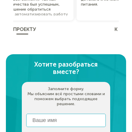
питания.
про
роз
оту
пот
раб
тор
К ПРОЕКТУ
Хотите разобраться
вместе?
Заполните форму.
Мы объясним всё простыми словами и
поможем выбрать подходящее
решение.