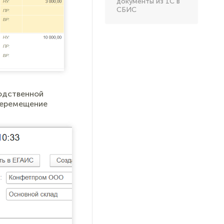
документы из 1С в
СБИС
водственной
Перемещение