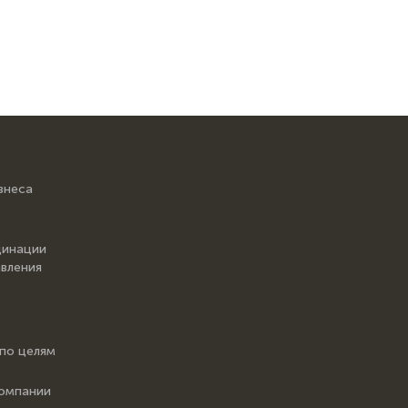
знеса
динации
вления
 по целям
компании