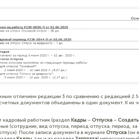
ным отличием редакции 3 по сравнению с редакцией 2.5 
счетных документов объединены в один документ. К их 
 кадровый работник (раздел
Кадры
–
Отпуска
–
Создать
ые (сотрудник, вид отпуска, период отпуска, период, за
отпуск). После записи документа в журнале
Отпуска
(он 
раздела
Кадры
, так и из раздела
Зарплата
) нерассчитанны