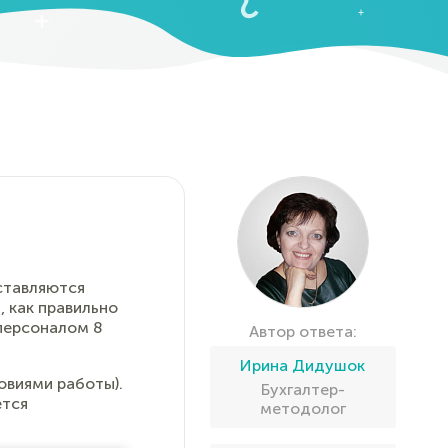
ставляются
 как правильно
 персоналом 8
Автор ответа:
Ирина Дидушок
овиями работы).
Бухгалтер-
ется
методолог