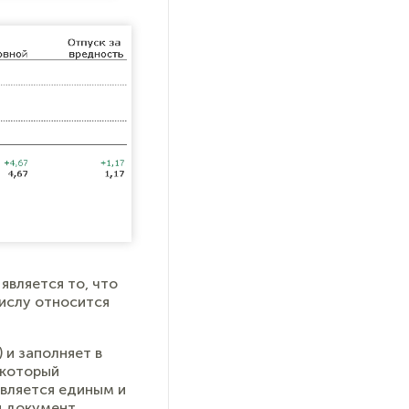
является то, что
числу относится
) и заполняет в
 который
является единым и
й документ