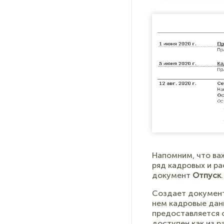
Напомним, что важ
ряд кадровых и ра
документ
Отпуск
.
Создает документ
нем кадровые данн
предоставляется 
доступен как из 