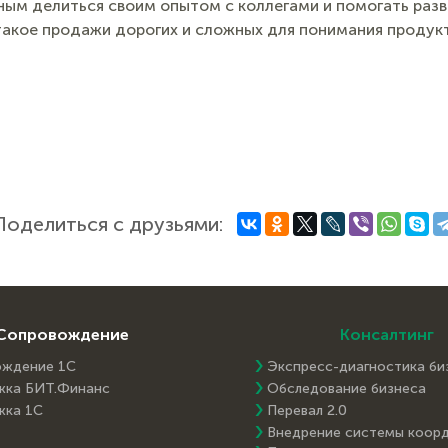
ым делиться своим опытом с коллегами и помогать разв
такое продажи дорогих и сложных для понимания продук
Поделиться с друзьями:
Сопровождение
Консалтинг
ождение 1С
Экспресс-диагностика би
жка БИТ.Финанс
Обследование бизнеса
жка 1С
Перевал 2.0
Внедрение системы коор