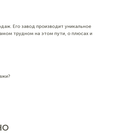
одаж. Его завод производит уникальное
самом трудном на этом пути, о плюсах и
ажи?
НО