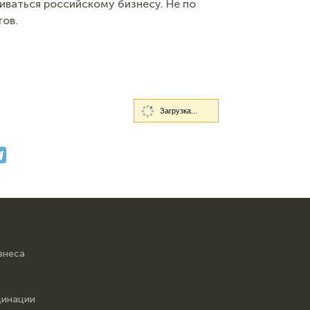
иваться российскому бизнесу. Не по
тов.
Загрузка...
знеса
динации