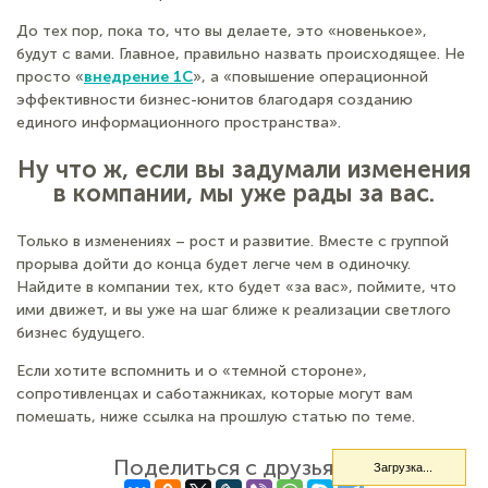
они работают, грозят это сделать). Они с интересом
пробуют новый софт, новые сервисы, новую технику, даже
если это кажется сначала неудобным. Они за принцип – «мы
за любой кипешь, кроме голодовки».
До тех пор, пока то, что вы делаете, это «новенькое»,
будут с вами. Главное, правильно назвать происходящее. Не
просто «
внедрение 1С
», а «повышение операционной
эффективности бизнес-юнитов благодаря созданию
единого информационного пространства».
Ну что ж, если вы задумали изменения
в компании, мы уже рады за вас.
Только в изменениях – рост и развитие. Вместе с группой
прорыва дойти до конца будет легче чем в одиночку.
Найдите в компании тех, кто будет «за вас», поймите, что
ими движет, и вы уже на шаг ближе к реализации светлого
бизнес будущего.
Если хотите вспомнить и о «темной стороне»,
Загрузка...
сопротивленцах и саботажниках, которые могут вам