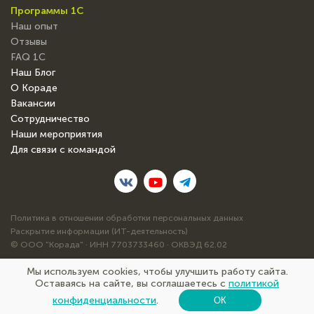
Программы 1С
Наш опыт
Отзывы
FAQ 1С
Наш Блог
О Кораде
Вакансии
Сотрудничество
Наши мероприятия
Для связи с командой
Политика в отношении обработки персональных данных
Раскрытие информации (ИТ-деятельность)
© ООО "Корада" · ИНН 7703733460 · ОКВЭД 62.02
Мы используем cookies, чтобы улучшить работу сайта.
Оставаясь на сайте, вы соглашаетесь с
политикой
сайт сделан нами на 1С-Битрикс
конфиденциальности
.
ОК