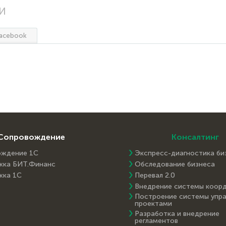
И
acebook
Сопровождение
Консалтинг
ождение 1С
Экспресс-диагностика би
жка БИТ.Финанс
Обследование бизнеса
жка 1С
Перевал 2.0
Внедрение системы коор
Построение системы упра
проектами
Разработка и внедрение
регламентов