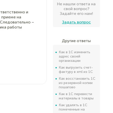
Не нашли ответа на
свой вопрос?
ответственно и
Задайте его нам!
и приеме на
 Следовательно –
Задать вопрос
фика работы
Другие ответы
Как в 1С изменить
адрес своей
организации
Как выгрузить счет-
фактуру в xml из 1С
Как восстановить 1С
из резервной копии
пошагово
Как в 1С перевести
материалы в товары
Как удалять в 1С
помеченные на