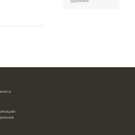
удаление
знеса
динации
вления