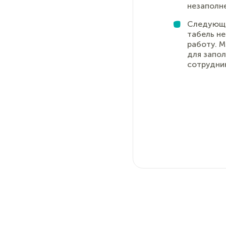
незаполн
Следующа
табель не
работу. М
для запо
сотрудни