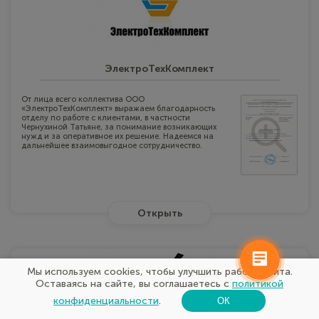
ЭлектроТехКомплект
От лица всего коллектива ООО
«ЭлектроТехКомплект» выражаем благодарность
отделу по работе с клиентами, в частности
Чернухиной Татьяне, за понимание возникающих
нужд и за оперативное их решение. Надеемся на
дальнейшее взаимовыгодное сотрудничество.
Открыть
Мы используем cookies, чтобы улучшить работу сайта.
Оставаясь на сайте, вы соглашаетесь с
политикой
конфиденциальности
.
ОК