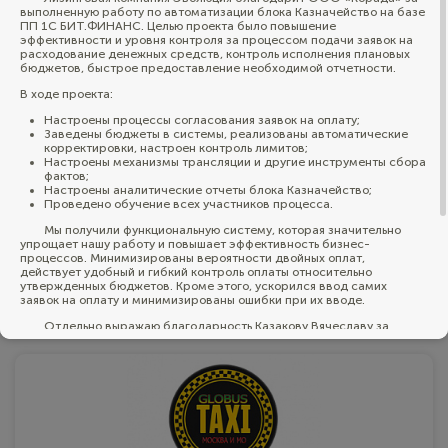
выполненную работу по автоматизации блока Казначейство на базе
ПП 1С БИТ.ФИНАНС. Целью проекта было повышение
эффективности и уровня контроля за процессом подачи заявок на
расходование денежных средств, контроль исполнения плановых
бюджетов, быстрое предоставление необходимой отчетности.
В ходе проекта:
Южная Корона
Настроены процессы согласования заявок на оплату;
Заведены бюджеты в системы, реализованы автоматические
Южная Корона является сельскохозяйственным
корректировки, настроен контроль лимитов;
холдингом полного цикла. Мы производим и
Настроены механизмы трансляции и другие инструменты сбора
продаем комбикорма и премиксы собственных
фактов;
торговых марок в Краснодарском крае и по всей
Настроены аналитические отчеты блока Казначейство;
территории РФ.
Проведено обучение всех участников процесса.
Мы получили функциональную систему, которая значительно
упрощает нашу работу и повышает эффективность бизнес-
процессов. Минимизированы вероятности двойных оплат,
действует удобный и гибкий контроль оплаты относительно
утвержденных бюджетов. Кроме этого, ускорился ввод самих
заявок на оплату и минимизированы ошибки при их вводе.
Открыть
Отдельно выражаю благодарность Казакову Вячеславу за
отличное коммуникативное взаимодействие, а также за глубокое
понимание типового функционала системы и предметной области,
что позволило находить максимально эффективные решения в
любом вопросе.
Все работы выполнены в срок, в нужном объеме в соответствии
с исходными договоренностями. Что говорит о высоком уровне
профессионализма, компетенций и необходимом опыте