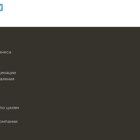
знеса
динации
вления
 по целям
компании