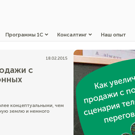
Программы 1С
Консалтинг
Наш опыт
18.02.2015
родажи с
онных
олее концептуальными, чем
шную землю и немного