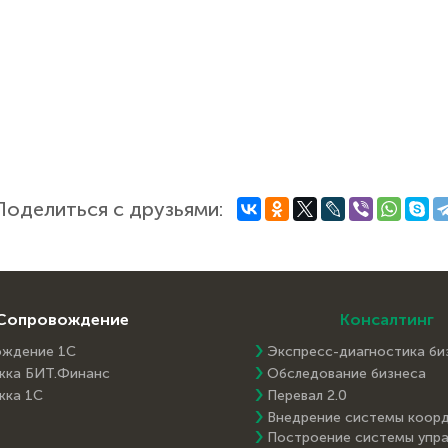
Поделиться с друзьями:
Сопровождение
Консалтинг
ождение 1С
Экспресс-диагностика би
жка БИТ.Финанс
Обследование бизнеса
жка 1С
Перевал 2.0
Внедрение системы коор
Построение системы упра