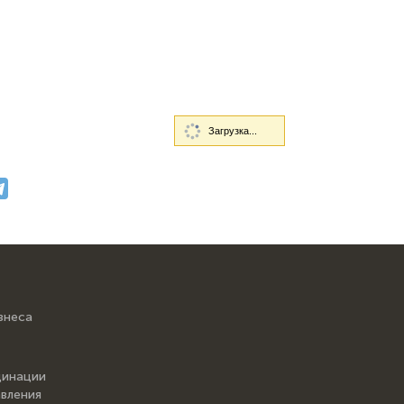
Загрузка...
знеса
динации
вления