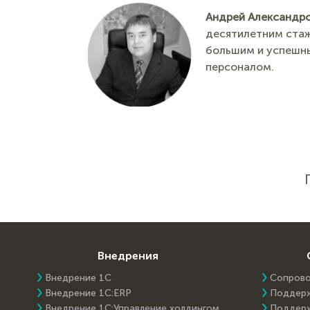
Андрей Александро
десятилетним стаж
большим и успешны
персоналом.
Внедрения
Внедрение 1С
Сопров
Внедрение 1C:ERP
Поддер
Внедрение 1С:Управление холдингом
Поддер