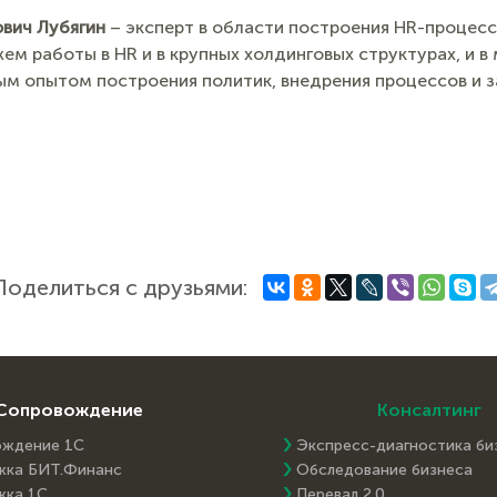
вич Лубягин
– эксперт в области построения HR-процесс
ем работы в HR и в крупных холдинговых структурах, и 
м опытом построения политик, внедрения процессов и з
Поделиться с друзьями:
Сопровождение
Консалтинг
ождение 1С
Экспресс-диагностика би
жка БИТ.Финанс
Обследование бизнеса
жка 1С
Перевал 2.0