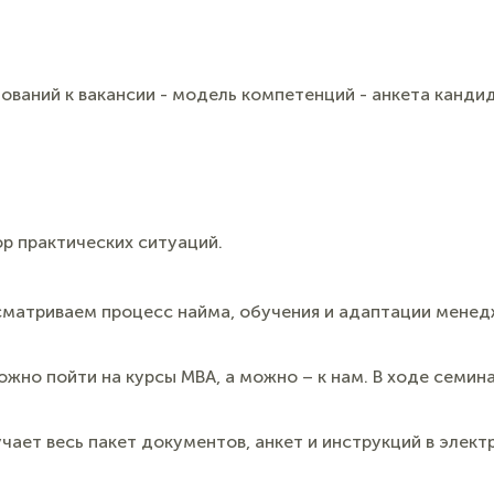
бований к вакансии
- модель компетенций
- анкета канди
р практических ситуаций.
ссматриваем процесс найма, обучения и адаптации мене
ожно пойти на курсы MBA, а можно – к нам. В ходе семин
ает весь пакет документов, анкет и инструкций в элект