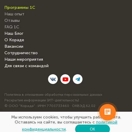
Программы 1С
Наш опыт
Отзывы
FAQ 1С
Наш Блог
О Кораде
Вакансии
Сотрудничество
Наши мероприятия
Для связи с командой
Политика в отношении обработки персональных данных
Раскрытие информации (ИТ-деятельность)
© ООО "Корада" · ИНН 7703733460 · ОКВЭД 62.02
Мы используем cookies, чтобы улучшить работу сайта.
Оставаясь на сайте, вы соглашаетесь с
политикой
сайт сделан нами на 1С-Битрикс
конфиденциальности
.
ОК