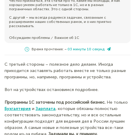
Честно признаться, эта статья про то, какие мы молодцы, и как
хорошо умеем работать не только в 1С, но и в разных
пограничных областях. Это с одной стороны.
С другой – мы всегда радуемся задачам, связанным с
расширением наших собственных рамок, и о них приятно
рассказывать.
Обсуждаем проблемы
Важное об 1С
⁄
Время прочтения: ~
03 минуты 10 секунд
С третьей стороны – полезное дело делаем. Иногда
приходится заставлять работать вместе не только разные
программы, но, например, программы и устройства.
Вот на устройствах остановимся подробнее.
Программы 1С заточены под российский бизнес.
Не только
Бухгалтерия
и
Зарплата
, которые обязаны полностью
соответствовать законодательству, но и все остальные
конфигурации подходят для ведения дел в России лучшим
образом. А самые новые и полезные устройства все-таки
родом из-за рубежа.
Задумали вы, к примеру,