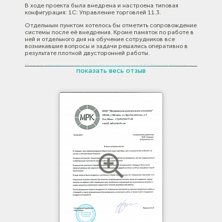
В ходе проекта была внедрена и настроена типовая
конфигурация: 1C: Управление торговлей 11.3.
Отдельным пунктом хотелось бы отметить сопровождение
системы после её внедрения. Кроме памяток по работе в
ней и отдельного дня на обучение сотрудников все
возникавшие вопросы и задачи решались оперативно в
результате плотной двусторонней работы.
После завершения проекта внедрения 1C: Управление
показать весь отзыв
торговлей мы решили продолжить работу с «Корадой» в
части автоматизации бухгалтерского и налогового учёта,
а также в части поддержки внедренных решений.