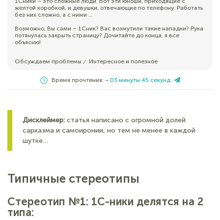
1Сники – это сложные люди. Вот эти юноши, приходящие с
желтой коробкой, и девушки, отвечающие по телефону. Работать
без них сложно, а с ними …
Возможно, Вы сами – 1Сник? Вас возмутили такие нападки? Рука
потянулась закрыть страницу? Дочитайте до конца, я все
объясню!
Обсуждаем проблемы
Интересное и полезное
⁄
Время прочтения: ~
03 минуты 45 секунд
Дисклеймер:
статья написано с огромной долей
сарказма и самоиронии, но тем не менее в каждой
шутке…
Типичные стереотипы
Стереотип №1:
1С-ники делятся на 2
типа: