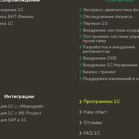
ождение 1С
Экспресс-диагностика би
жка БИТ.Финанс
Обследование бизнеса
жка 1С
Перевал 2.0
Внедрение системы коор
Построение системы упра
проектами
Разработка и внедрение
регламентов
Внедрение OKR
Внедрение 1С:Управление
Бизнес-трекинг
Поддержка изменений в 
Интеграции
Программы 1С
ция 1С с «Меркурий»
Наш опыт
ция 1С с MS Project
ция SAP и 1C
Отзывы
FAQ 1С