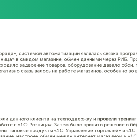
рада», системой автоматизации являлась связка програм
озница» в каждом магазине, обмен данными через РИБ. 
сходило задвоение товаров, оборудование давало сбои, 
егативно сказывалось на работе магазинов, особенно во
яли данного клиента на техподдержку и
провели тренинг
аботе с «1С: Розница». Затем было принято решение о
пе
ены типовые продукты «1С: Управление торговлей» и «1С:
вание, настроен обмен между интернет магазином и «1С: