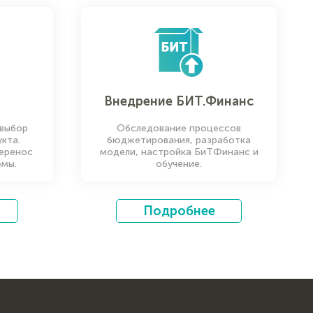
Внедрение БИТ.Финанс
 выбор
Обследование процессов
кта.
бюджетирования, разработка
перенос
модели, настройка БиТФинанс и
емы.
обучение.
Подробнее