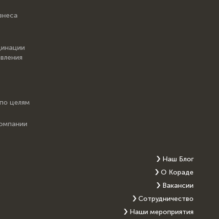
знеса
динации
вления
 по целям
компании
Наш Блог
О Кораде
Вакансии
Сотрудничество
Наши мероприятия