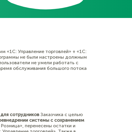
м «1С: Управление торговлей» + «1С:
Программы не были настроены должным
пользователи не умели работать с
 время обслуживания большого потока
 для сотрудников
Заказчика с целью
ревнедрении системы с сохранением
 Розница», перенесены остатки и
 Управление торговлей». Также в